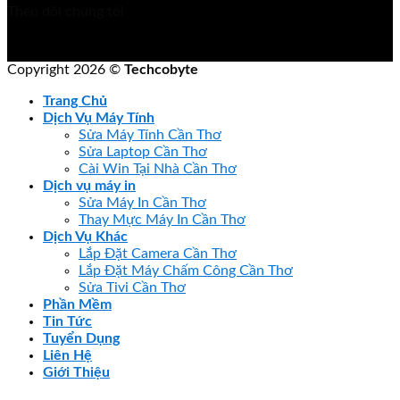
Theo dõi chúng tôi
Copyright 2026 ©
Techcobyte
Trang Chủ
Dịch Vụ Máy Tính
Sửa Máy Tính Cần Thơ
Sửa Laptop Cần Thơ
Cài Win Tại Nhà Cần Thơ
Dịch vụ máy in
Sửa Máy In Cần Thơ
Thay Mực Máy In Cần Thơ
Dịch Vụ Khác
Lắp Đặt Camera Cần Thơ
Lắp Đặt Máy Chấm Công Cần Thơ
Sửa Tivi Cần Thơ
Phần Mềm
Tin Tức
Tuyển Dụng
Liên Hệ
Giới Thiệu