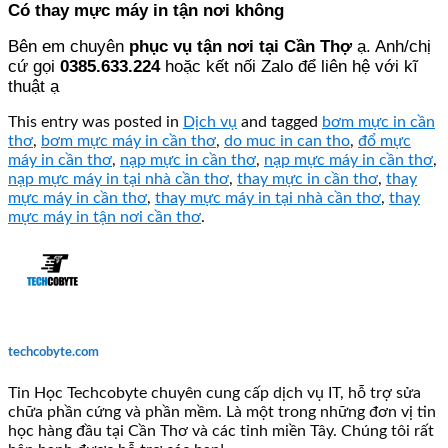
Có thay mực máy in tận nơi không
Bên em chuyên
phục vụ tận nơi tại Cần Thợ
ạ. Anh/chị
cứ gọi
0385.633.224
hoặc kết nối Zalo để liên hệ với kĩ
thuật ạ
This entry was posted in
Dịch vụ
and tagged
bơm mực in cần
thơ
,
bơm mực máy in cần thơ
,
do muc in can tho
,
đổ mực
máy in cần thơ
,
nạp mực in cần thơ
,
nạp mực máy in cần thơ
,
nạp mực máy in tại nhà cần thơ
,
thay mực in cần thơ
,
thay
mực máy in cần thơ
,
thay mực máy in tại nhà cần thơ
,
thay
mực máy in tận nơi cần thơ
.
techcobyte.com
Tin Học Techcobyte chuyên cung cấp dịch vụ IT, hỗ trợ sửa
chữa phần cứng và phần mềm. Là một trong những đơn vị tin
học hàng đầu tại Cần Thơ và các tỉnh miền Tây. Chúng tôi rất