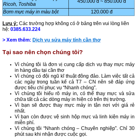
450.000 đ ~ 850.000 đ
Ricoh, Toshiba
Bơm mực máy in màu bột
120.000 đ
Lưu ý:
Các trường hợp không có ở bảng trên vui lòng liên
hệ:
0385.633.224
> Xem thêm:
Dịch vụ sửa máy tính cần thơ
Tại sao nên chọn chúng tôi?
Vì chúng tôi là đơn vị cung cấp dịch vụ thay mực máy
in hàng dầu tại cần thơ
Vì chúng có đội ngũ kĩ thuật đông đảo. Làm việc tất cả
các ngày trong tuần kể cả T7 – CN nên sẽ đáp ứng
được tiêu chí phục vụ “Nhanh chóng”.
Vì chúng tôi hiểu rõ máy in, có thể thay mực và sửa
chữa tất cả các dòng máy in hiện có trên thị trường.
Vì bạn sẽ được thay mực máy in tận nơi với giá rẻ
nhất.
Vì bạn còn được vệ sinh hộp mực và linh kiện máy in
miễn phí.
Vì chúng tôi “Nhanh chóng – Chuyên nghiệp”. Chỉ 30
phút sau khi nhận được cuộc gọi.