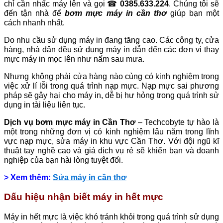
chỉ cần nhấc máy lên và gọi ☎
0385.633.224
. Chúng tôi sẽ
đến tận nhà để
bơm mực máy in cần thơ
giúp bạn một
cách nhanh nhất.
Do nhu cầu sử dụng máy in đang tăng cao. Các công ty, cửa
hàng, nhà dân đều sử dụng máy in dẫn đến các đơn vị thay
mực máy in mọc lên như nấm sau mưa.
Nhưng không phải cửa hàng nào củng có kinh nghiệm trong
việc xử lí lỗi trong quá trình nạp mực. Nạp mực sai phương
pháp sẽ gây hại cho máy in, dễ bị hư hỏng trong quá trình sử
dụng in tài liệu liên tục.
Dịch vụ bơm mực máy in Cần Thơ
– Techcobyte tự hào là
một trong những đơn vị có kinh nghiệm lâu năm trong lĩnh
vực nạp mực, sửa máy in khu vực Cần Thơ. Với đội ngũ kĩ
thuật tay nghề cao và giá dịch vụ rẻ sẽ khiến bạn và doanh
nghiệp của bạn hài lòng tuyệt đối.
> Xem thêm:
Sửa máy in cần thơ
Dấu hiệu nhận biết máy in hết mực
Máy in hết mực là việc khó tránh khỏi trong quá trình sử dụng