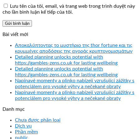
Lưu tên của tôi, email, và trang web trong trình duyệt này
cho lần bình luận kế tiếp của tôi.
Bài viết mới
Αποκαλύπτοντας το μυστήριο της thor fortune και τις
κρυμμένες αποδόσεις της αγοράς κρυπτονομισμάτων
Detailed planning unlocks potential with
https://gambles-zens.co.uk for lasting wellbeing
Detailed planning unlocks potential with
https://gambles-zens.co.uk for lasting wellbeing
Napínavé momenty a plinko nabízejí vzrušující zážitky s
potenciálem pro vysoké výhry a nečekané obraty
Napínavé momenty a plinko nabízejí vzrušující zážitky s
potenciálem pro vysoké výhry a nečekané obraty
Danh mục
Chưa được phân loại
Dịch vụ
Phần mềm
public