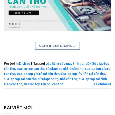
CONTINUE READING
→
Posted in
Dịch vụ
|
Tagged
cửa hàng sửa máy tính gần đây
,
Sửa laptop
cần thơ
,
sua laptop can tho
,
sửa laptop giá rẻ cần thơ
,
sua laptop gia re
can tho
,
sửa laptop giá rẻ tại cần thơ
,
sửa laptop lấy liền tại cần thơ
,
sua laptop tai can tho
,
sửa laptop tại nhà cần thơ
,
sua laptop tai ninh
kieu can tho
,
sửa laptop tận nơi cần thơ
1
Comment
BÀI VIẾT MỚI