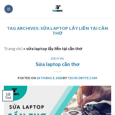
Skip
to
content
TAG ARCHIVES:
SỬA LAPTOP LẤY LIỀN TẠI CẦN
THƠ
Trang chủ
»
sửa laptop lấy liền tại cần thơ
DỊCH VỤ
Sửa laptop cần thơ
POSTED ON
18 THÁNG 4, 2020
BY
TECHCOBYTE.COM
18
Th4