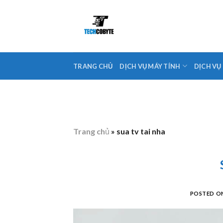
Skip
to
content
TRANG CHỦ
DỊCH VỤ MÁY TÍNH
DỊCH VỤ
Trang chủ
»
sua tv tai nha
POSTED O