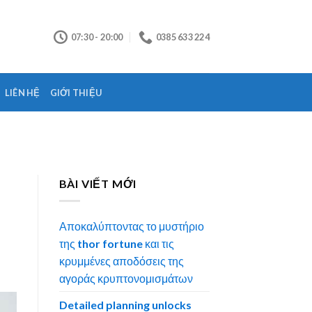
07:30 - 20:00
0385 633 224
LIÊN HỆ
GIỚI THIỆU
BÀI VIẾT MỚI
Αποκαλύπτοντας το μυστήριο
της thor fortune και τις
κρυμμένες αποδόσεις της
αγοράς κρυπτονομισμάτων
Detailed planning unlocks