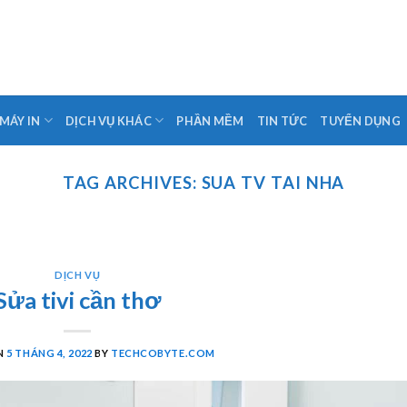
 MÁY IN
DỊCH VỤ KHÁC
PHẦN MỀM
TIN TỨC
TUYỂN DỤNG
TAG ARCHIVES:
SUA TV TAI NHA
DỊCH VỤ
Sửa tivi cần thơ
N
5 THÁNG 4, 2022
BY
TECHCOBYTE.COM