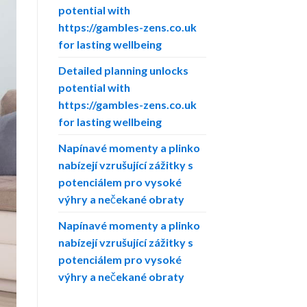
potential with
https://gambles-zens.co.uk
for lasting wellbeing
Detailed planning unlocks
potential with
https://gambles-zens.co.uk
for lasting wellbeing
Napínavé momenty a plinko
nabízejí vzrušující zážitky s
potenciálem pro vysoké
výhry a nečekané obraty
Napínavé momenty a plinko
nabízejí vzrušující zážitky s
potenciálem pro vysoké
výhry a nečekané obraty