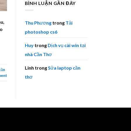
BÌNH LUẬN GẦN ĐÂY
àu,
Thu Phương
trong
Tải
ảo
photoshop cs6
Huy
trong
Dịch vụ cài win tại
nhà Cần Thơ
Linh
trong
Sửa laptop cần
 cần
ment
thơ