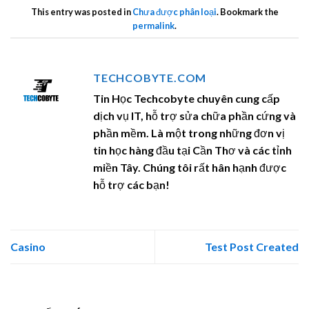
This entry was posted in
Chưa được phân loại
. Bookmark the
permalink
.
TECHCOBYTE.COM
Tin Học Techcobyte chuyên cung cấp
dịch vụ IT, hỗ trợ sửa chữa phần cứng và
phần mềm. Là một trong những đơn vị
tin học hàng đầu tại Cần Thơ và các tỉnh
miền Tây. Chúng tôi rất hân hạnh được
hỗ trợ các bạn!
Casino
Test Post Created