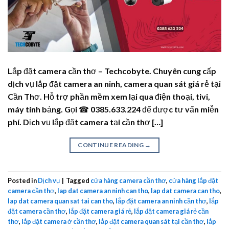
Lắp đặt camera cần thơ – Techcobyte. Chuyên cung cấp
dịch vụ lắp đặt camera an ninh, camera quan sát giá rẻ tại
Cần Thơ. Hỗ trợ phần mềm xem lại qua điện thoại, tivi,
máy tính bảng. Gọi ☎ 0385.633.224 để được tư vấn miễn
phí. Dịch vụ lắp đặt camera tại cần thơ […]
CONTINUE READING
→
Posted in
Dịch vụ
|
Tagged
cửa hàng camera cần thơ
,
cửa hàng lắp đặt
camera cần thơ
,
lap dat camera an ninh can tho
,
lap dat camera can tho
,
lap dat camera quan sat tai can tho
,
lắp đặt camera an ninh cần thơ
,
lắp
đặt camera cần thơ
,
lắp đặt camera giá rẻ
,
lắp đặt camera giá rẻ cần
thơ
,
lắp đặt camera ở cần thơ
,
lắp đặt camera quan sát tại cần thơ
,
lắp