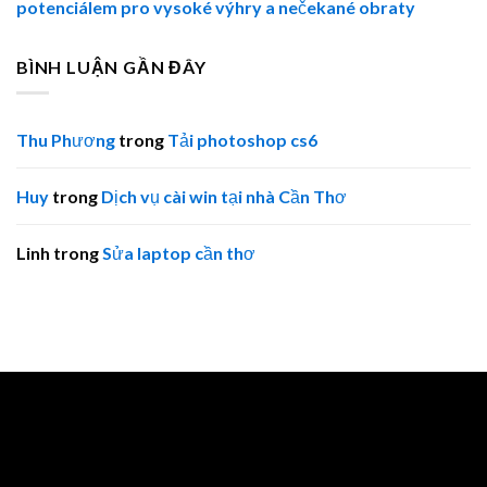
potenciálem pro vysoké výhry a nečekané obraty
BÌNH LUẬN GẦN ĐÂY
Thu Phương
trong
Tải photoshop cs6
Huy
trong
Dịch vụ cài win tại nhà Cần Thơ
Linh
trong
Sửa laptop cần thơ