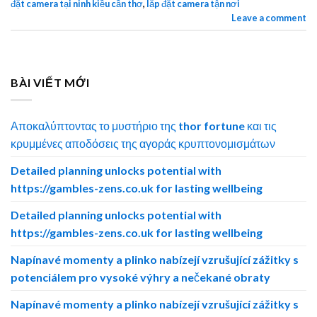
đặt camera tại ninh kiều cần thơ
,
lắp đặt camera tận nơi
Leave a comment
BÀI VIẾT MỚI
Αποκαλύπτοντας το μυστήριο της thor fortune και τις
κρυμμένες αποδόσεις της αγοράς κρυπτονομισμάτων
Detailed planning unlocks potential with
https://gambles-zens.co.uk for lasting wellbeing
Detailed planning unlocks potential with
https://gambles-zens.co.uk for lasting wellbeing
Napínavé momenty a plinko nabízejí vzrušující zážitky s
potenciálem pro vysoké výhry a nečekané obraty
Napínavé momenty a plinko nabízejí vzrušující zážitky s