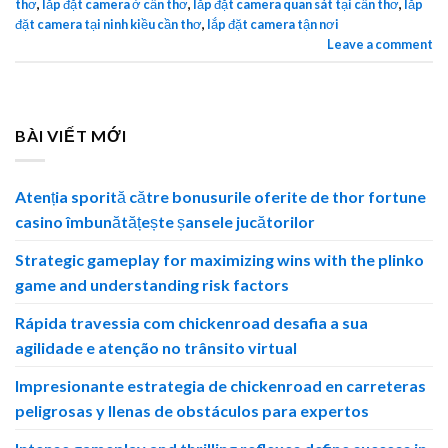
thơ
,
lắp đặt camera ở cần thơ
,
lắp đặt camera quan sát tại cần thơ
,
lắp
đặt camera tại ninh kiều cần thơ
,
lắp đặt camera tận nơi
Leave a comment
BÀI VIẾT MỚI
Atenția sporită către bonusurile oferite de thor fortune
casino îmbunătățește șansele jucătorilor
Strategic gameplay for maximizing wins with the plinko
game and understanding risk factors
Rápida travessia com chickenroad desafia a sua
agilidade e atenção no trânsito virtual
Impresionante estrategia de chickenroad en carreteras
peligrosas y llenas de obstáculos para expertos