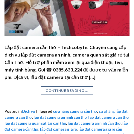
Lắp đặt camera cần thơ – Techcobyte. Chuyên cung cấp
dịch vụ lắp đặt camera an ninh, camera quan sát giá rẻ tại
Cần Thơ. Hỗ trợ phần mềm xem lại qua điện thoại, tivi,
máy tính bảng. Gọi ☎ 0385.633.224 để được tư vấn miễn
phí. Dịch vụ lắp đặt camera tại cần thơ […]
CONTINUE READING
→
Posted in
Dịch vụ
|
Tagged
cửa hàng camera cần thơ
,
cửa hàng lắp đặt
camera cần thơ
,
lap dat camera an ninh can tho
,
lap dat camera can tho
,
lap dat camera quan sat tai can tho
,
lắp đặt camera an ninh cần thơ
,
lắp
đặt camera cần thơ
,
lắp đặt camera giá rẻ
,
lắp đặt camera giá rẻ cần