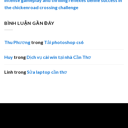
Intense gameplay and thrilling reflexes define success in
the chickenroad crossing challenge
BÌNH LUẬN GẦN ĐÂY
Thu Phương
trong
Tải photoshop cs6
Huy
trong
Dịch vụ cài win tại nhà Cần Thơ
Linh
trong
Sửa laptop cần thơ