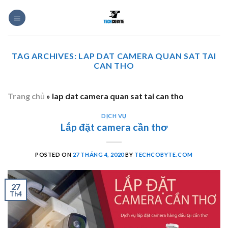
Skip
to
content
TAG ARCHIVES:
LAP DAT CAMERA QUAN SAT TAI
CAN THO
Trang chủ
»
lap dat camera quan sat tai can tho
DỊCH VỤ
Lắp đặt camera cần thơ
POSTED ON
27 THÁNG 4, 2020
BY
TECHCOBYTE.COM
27
Th4