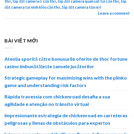
thơ
,
lắp đặt camera ở cần thơ
,
lắp đặt camera quan sát tại cần thơ
,
lắp
đặt camera tại ninh kiều cần thơ
,
lắp đặt camera tận nơi
Leave a comment
BÀI VIẾT MỚI
Atenția sporită către bonusurile oferite de thor fortune
casino îmbunătățește șansele jucătorilor
Strategic gameplay for maximizing wins with the plinko
game and understanding risk factors
Rápida travessia com chickenroad desafia a sua
agilidade e atenção no trânsito virtual
Impresionante estrategia de chickenroad en carreteras
peligrosas y llenas de obstáculos para expertos