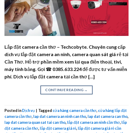
Lắp đặt camera cần thơ – Techcobyte. Chuyên cung cấp
dịch vụ lắp đặt camera an ninh, camera quan sát giá rẻ tại
Cần Thơ. Hỗ trợ phần mềm xem lại qua điện thoại, tivi,
máy tính bảng. Gọi ☎ 0385.633.224 để được tư vấn miễn
phí. Dịch vụ lắp đặt camera tại cần thơ […]
CONTINUE READING
→
Posted in
Dịch vụ
|
Tagged
cửa hàng camera cần thơ
,
cửa hàng lắp đặt
camera cần thơ
,
lap dat camera an ninh can tho
,
lap dat camera can tho
,
lap dat camera quan sat tai can tho
,
lắp đặt camera an ninh cần thơ
,
lắp
đặt camera cần thơ
,
lắp đặt camera giá rẻ
,
lắp đặt camera giá rẻ cần