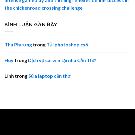
Intense gameplay and thrilling reflexes define success in
the chickenroad crossing challenge
BÌNH LUẬN GẦN ĐÂY
Thu Phương
trong
Tải photoshop cs6
Huy
trong
Dịch vụ cài win tại nhà Cần Thơ
Linh
trong
Sửa laptop cần thơ